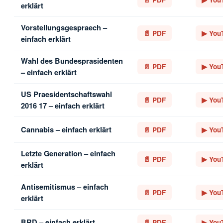
erklärt
Vorstellungsgespraech –
📄 PDF
▶ You
einfach erklärt
Wahl des Bundesprasidenten
📄 PDF
▶ You
– einfach erklärt
US Praesidentschaftswahl
📄 PDF
▶ You
2016 17 – einfach erklärt
Cannabis – einfach erklärt
📄 PDF
▶ You
Letzte Generation – einfach
📄 PDF
▶ You
erklärt
Antisemitismus – einfach
📄 PDF
▶ You
erklärt
BRD – einfach erklärt
📄 PDF
▶ You