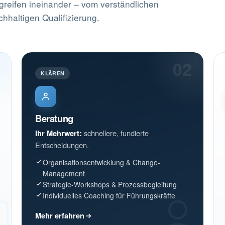
greifen ineinander – vom verständlichen
chhaltigen Qualifizierung.
1
02
KLÄREN
Beratung
Ihr Mehrwert:
schnellere, fundierte
Entscheidungen.
Organisationsentwicklung & Change-
Management
Strategie-Workshops & Prozessbegleitung
Individuelles Coaching für Führungskräfte
Mehr erfahren