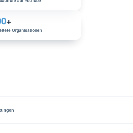
oaufrufe auf YouTube
00
+
eitete Organisationen
ftungen