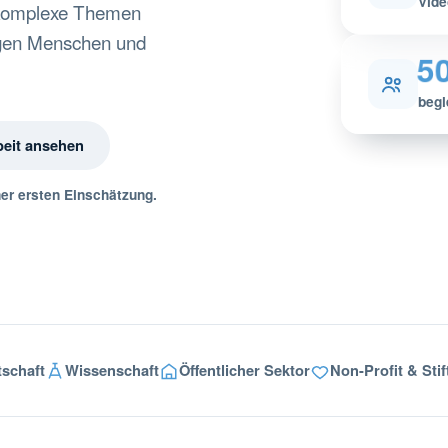
Vide
 komplexe Themen
higen Menschen und
5
begl
beit ansehen
ner ersten Einschätzung.
tschaft
Wissenschaft
Öffentlicher Sektor
Non-Profit & Sti