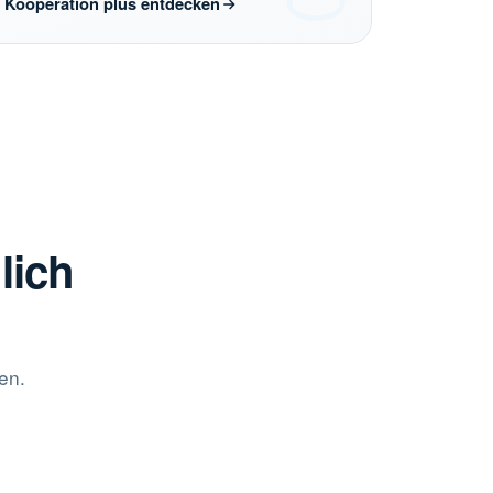
Kooperation plus entdecken
lich
en.
„Medienumgang bei Kindern“ –
Gesundheitsdepartement Basel
Öffentlicher Sektor