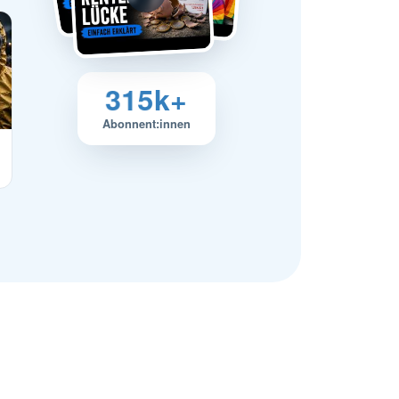
315
k+
Abonnent:innen