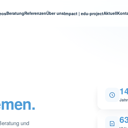
Beratung
Referenzen
Über uns
Aktuell
Kont
deos
Impact | edu-project
1
emen.
Jahr
6
 Beratung und