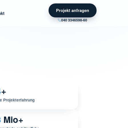
Projekt anfragen
akt
040 3346598-60
4
+
e Projekterfahrung
3
Mio+