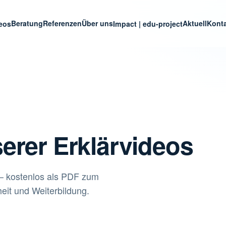
Beratung
Referenzen
Über uns
Aktuell
Kont
deos
Impact | edu-project
erer Erklärvideos
 – kostenlos als PDF zum
iheit und Weiterbildung.