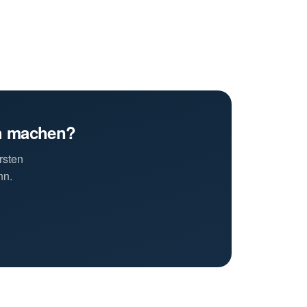
ch machen?
rsten
nn.