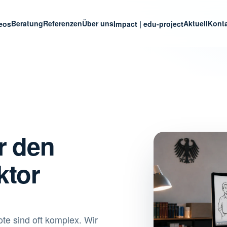
Beratung
Referenzen
Über uns
Aktuell
Kont
deos
Impact | edu-project
r den
ktor
te sind oft komplex. Wir